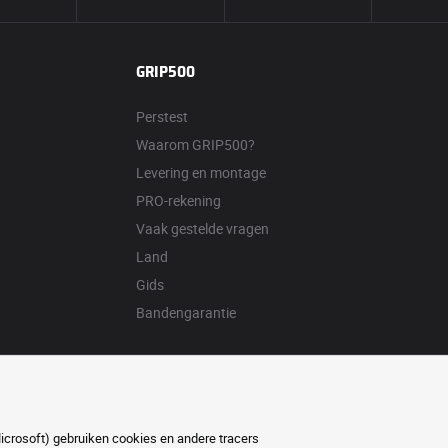
GRIP500
Perstest
Waarom GRIP500?
Levering en montage
PRO-rekening
Vaak gestelde vragen
Land
Gids
Bandengarantie
Microsoft) gebruiken cookies en andere tracers