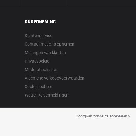
ONDERNEMING
Klantenservice
Contact met ons opnemen
Meningen van klanten
Privacybeleid
Moderatiecharter
Algemene verkoopvoorwaarden
Cookiesbeheer
Wettelijke vermeldingen
Doorgaan zonder te accepteren >